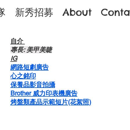
隊
新秀招募
About
Conta
自介 ​
​專長: 美甲美睫
​IG
網路短劇廣告
心之銘印
​保養品影音拍攝
Brother 威力印表機廣告
烤盤類產品示範短片(花絮照)