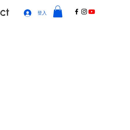
ct
登入