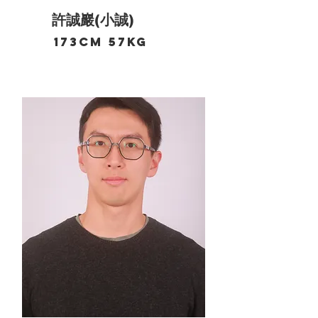
許誠巖(小誠)
173cm 57kg