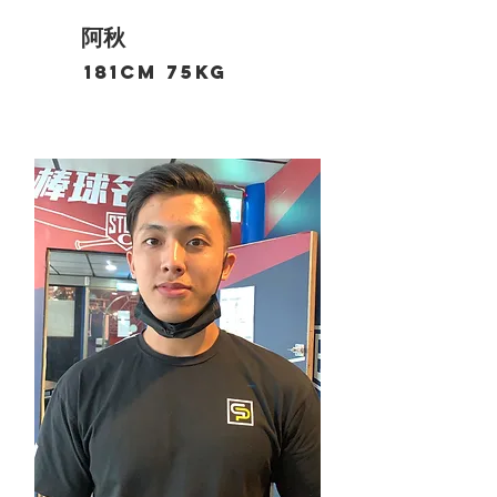
阿秋
181cm 75kg